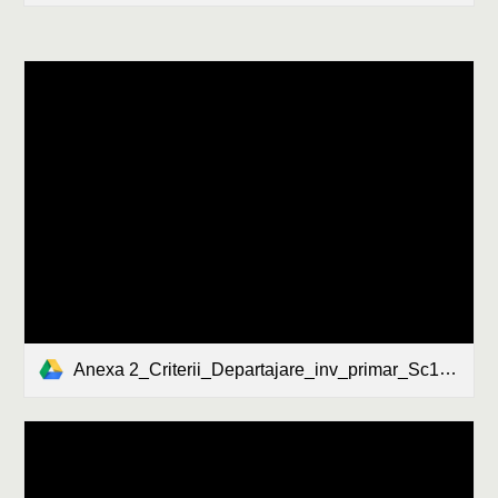
Anexa 2_Criterii_Departajare_inv_primar_Sc16TM.docx